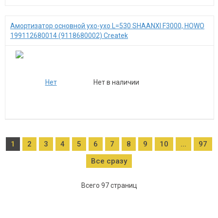
Амортизатор основной ухо-ухо L=530 SHAANXI F3000, HOWO
199112680014 (9118680002) Createk
Нет в наличии
1
2
3
4
5
6
7
8
9
10
...
97
Все сразу
Всего 97 страниц