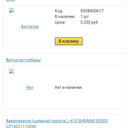
Код:
0928400617
В наличии:
1 шт
Цена:
5 230 руб
В корзину
Актуатор турбины
Нет в наличии
Амортизатор (цилиндр) капота L=610 SHAANXI Х3000
DZ14251110040