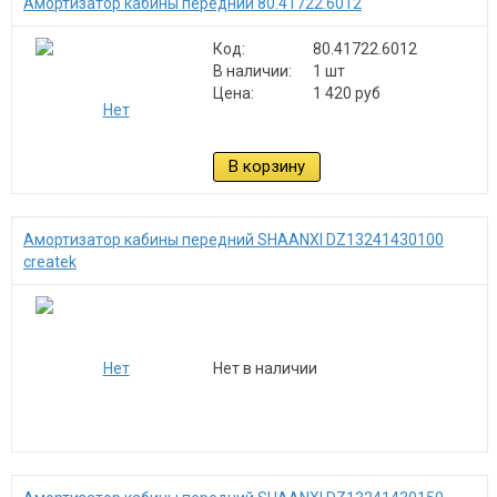
Амортизатор кабины передний 80.41722.6012
Код:
80.41722.6012
В наличии:
1 шт
Цена:
1 420 руб
В корзину
Амортизатор кабины передний SHAANXI DZ13241430100
createk
Нет в наличии