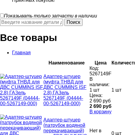
Приятных покупок!
Показывать только запчасти в наличии
Все товары
Главная
Наименование
Цена
Количест
Код:
5267149F
Адаптер-штуцер
В
(муфта ТНВД для
наличии:
ДВС CUMMINS ISF
1 шт
1 шт
2.8) ГАЗель
Цена:
5267149F (04444-
2 690 руб
00-5267149-000)
2 690 руб
В корзину
Адаптер-штуцер
(патрубок водяной
перекачивающий)
Нет в
0 шт