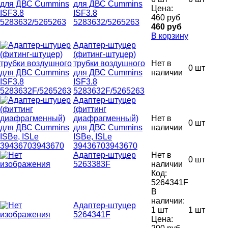
для ДВС Cummins
Цена:
ISF3.8
460 руб
5283632/5265263
460 руб
В корзину
Адаптер-штуцер
(фитинг-штуцер)
трубки воздушного
Нет в
0 шт
для ДВС Cummins
наличии
ISF3.8
5283632F/5265263
Адаптер-штуцер
(фиттинг
диафрагменный)
Нет в
0 шт
для ДВС Cummins
наличии
ISBe, ISLe
39436703943670
Адаптер-штуцер
Нет в
0 шт
5263383F
наличии
Код:
5264341F
В
наличии:
Адаптер-штуцер
1 шт
1 шт
5264341F
Цена: