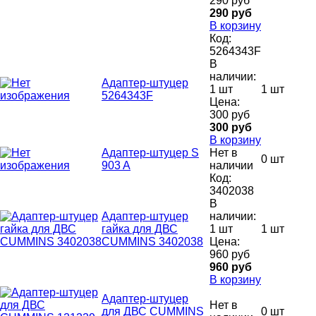
290 руб
290 руб
В корзину
Код:
5264343F
В
наличии:
Адаптер-штуцер
1 шт
1 шт
5264343F
Цена:
300 руб
300 руб
В корзину
Адаптер-штуцер S
Нет в
0 шт
903 A
наличии
Код:
3402038
В
Адаптер-штуцер
наличии:
гайка для ДВС
1 шт
1 шт
CUMMINS 3402038
Цена:
960 руб
960 руб
В корзину
Адаптер-штуцер
Нет в
для ДВС CUMMINS
0 шт