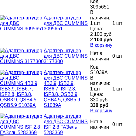
Код:
3095651
В
Адаптер-штуцер
наличии:
для ДВС CUMMINS
1 шт
1 шт
3095651
Цена:
2 100 руб
2 100 руб
В корзину
Адаптер-штуцер
Нет в
для ДВС CUMMINS
0 шт
наличии
3177300
Код:
Адаптер-штуцер
S1039A
для ДВС CUMMINS
В
4B3.9, ISB3.9,
наличии:
ISB6.7, ISF2.8,
1 шт
1 шт
ISF3.8, QSB3.9,
Цена:
QSB4.5, QSB5.9
330 руб
S1039A
330 руб
В корзину
Адаптер-штуцер
для ДВС CUMMINS
Нет в
0 шт
ISF 2.8 ГАЗель
наличии
5283369