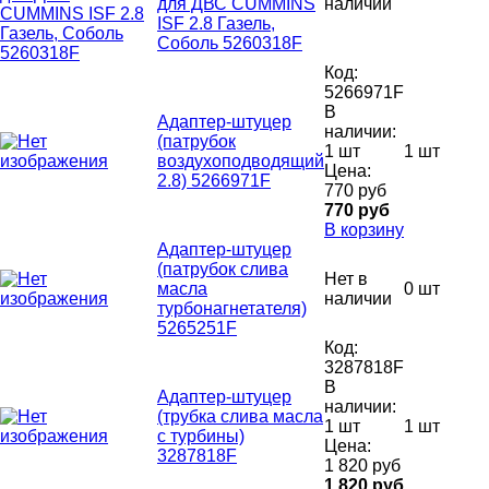
для ДВС CUMMINS
наличии
ISF 2.8 Газель,
Соболь 5260318F
Код:
5266971F
В
Адаптер-штуцер
наличии:
(патрубок
1 шт
1 шт
воздухоподводящий
Цена:
2.8) 5266971F
770 руб
770 руб
В корзину
Адаптер-штуцер
(патрубок слива
Нет в
масла
0 шт
наличии
турбонагнетателя)
5265251F
Код:
3287818F
В
Адаптер-штуцер
наличии:
(трубка слива масла
1 шт
1 шт
с турбины)
Цена:
3287818F
1 820 руб
1 820 руб