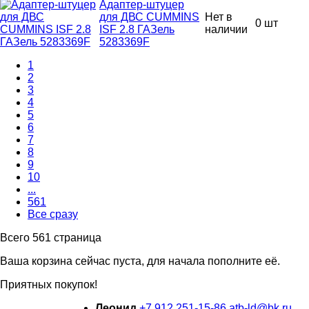
Адаптер-штуцер
для ДВС CUMMINS
Нет в
0 шт
ISF 2.8 ГАЗель
наличии
5283369F
1
2
3
4
5
6
7
8
9
10
...
561
Все сразу
Всего 561 страница
Ваша корзина сейчас пуста, для начала пополните её.
Приятных покупок!
Леонид
+7 912 251-15-86
atb-ld@bk.ru