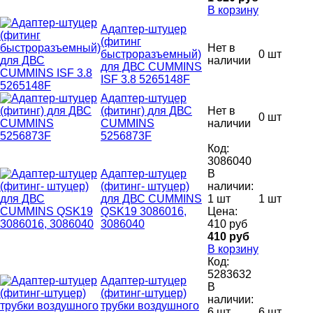
В корзину
Адаптер-штуцер
(фитинг
Нет в
быстроразъемный)
0 шт
наличии
для ДВС CUMMINS
ISF 3.8 5265148F
Адаптер-штуцер
(фитинг) для ДВС
Нет в
0 шт
CUMMINS
наличии
5256873F
Код:
3086040
Адаптер-штуцер
В
(фитинг- штуцер)
наличии:
для ДВС CUMMINS
1 шт
1 шт
QSK19 3086016,
Цена:
3086040
410 руб
410 руб
В корзину
Код:
5283632
Адаптер-штуцер
В
(фитинг-штуцер)
наличии:
трубки воздушного
6 шт
6 шт