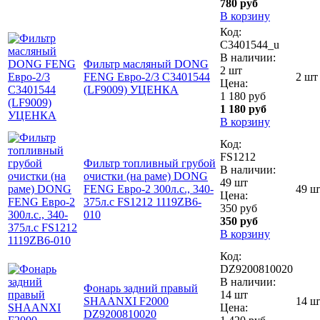
780 руб
В корзину
Код:
C3401544_u
В наличии:
Фильтр масляный DONG
2 шт
FENG Евро-2/3 C3401544
2 шт
Цена:
(LF9009) УЦЕНКА
1 180 руб
1 180 руб
В корзину
Код:
FS1212
Фильтр топливный грубой
В наличии:
очистки (на раме) DONG
49 шт
FENG Евро-2 300л.с., 340-
49 ш
Цена:
375л.с FS1212 1119ZB6-
350 руб
010
350 руб
В корзину
Код:
DZ9200810020
В наличии:
Фонарь задний правый
14 шт
SHAANXI F2000
14 ш
Цена:
DZ9200810020