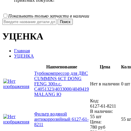
Приятных покупок!
Показывать только запчасти в наличии
УЦЕНКА
Главная
УЦЕНКА
Наименование
Цена
Коли
Турбокомпрессор для ДВС
CUMMINS 6CT DONG
FENG 300л.с.
Нет в наличии
0 шт
C4051323/4033000/4049419
MALANG Ю
Код:
6127-61-8211
В наличии:
Фильтр водяной
55 шт
антикоррозийный 6127-61-
55 ш
Цена:
8211
780 руб