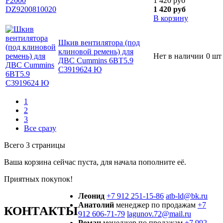
1 420 руб
1 420 руб
В корзину
Шкив вентилятора (под
клиновой ремень) для
Нет в наличии
0 шт
ДВС Cummins 6BT5.9
C3919624 Ю
1
2
3
Все сразу
Всего 3 страницы
Ваша корзина сейчас пуста, для начала пополните её.
Приятных покупок!
Леонид
+7 912 251-15-86
atb-ld@bk.ru
Анатолий
менеджер по продажам
+7
КОНТАКТЫ
912 606-71-79
lagunov.72@mail.ru
Роман
менеджер по продажам
+7 992