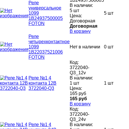
1В24937500005
Реле
В наличии:
универсальное
5 шт
1099
5 шт
Цена:
1В24937500005
Договорная
FOTON
Договорная
В корзину
Реле
четырехконтактное
1099
Нет в наличии
0 шт
1В22037521006
FOTON
Код:
3722040-
Q3_12v
Реле №1 4
В наличии:
контакта 12В
1 шт
1 шт
3722040-Q3
Цена:
165 руб
165 руб
В корзину
Код:
3722040-
Q3_24v
Реле №1 4
В наличии: