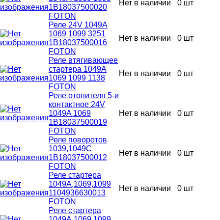
Нет в наличии
0 шт
1В18037500020
FOTON
Реле 24V 1049A
1069 1099 3251
Нет в наличии
0 шт
1В18037500016
FOTON
Реле втягивающее
стартера 1049А
Нет в наличии
0 шт
1069 1099 1138
FOTON
Реле отопителя 5-и
контактное 24V
1049A 1069
Нет в наличии
0 шт
1B18037500019
FOTON
Реле поворотов
1039,1049С
Нет в наличии
0 шт
1В18037500012
FOTON
Реле стартера
1049А,1069,1099
Нет в наличии
0 шт
1104936630013
FOTON
Реле стартера
1049А,1069,1099