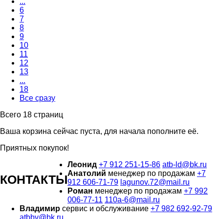
...
6
7
8
9
10
11
12
13
...
18
Все сразу
Всего 18 страниц
Ваша корзина сейчас пуста, для начала пополните её.
Приятных покупок!
Леонид
+7 912 251-15-86
atb-ld@bk.ru
Анатолий
менеджер по продажам
+7
КОНТАКТЫ
912 606-71-79
lagunov.72@mail.ru
Роман
менеджер по продажам
+7 992
006-77-11
110a-6@mail.ru
Владимир
сервис и обслуживание
+7 982 692-92-79
atbbv@bk.ru