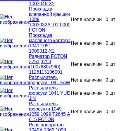
1003046-Х2
Прокладка
клапанной крышки
1089
Нет в наличии
0 шт
1003032А101-0000
FOTON
Прокладка
масляного картера
Нет в наличии
0 шт
1041,1051
1009012-Х2
Радиатор FOTON
3251,3253
Нет в наличии
0 шт
(100x680x960)
1125113106001
Распылитель
Нет в наличии
0 шт
форсуки 1041 FAW
Распылитель
форсуки 1041 YUE
Нет в наличии
0 шт
JIN
Распылитель
форсунки 1049
Нет в наличии
0 шт
1059 1099 Т2645 А
615 FOTON
Реле поворотов
1049А 1069 1099