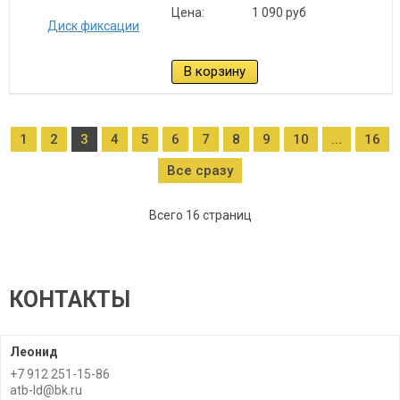
Цена:
1 090 руб
В корзину
1
2
3
4
5
6
7
8
9
10
...
16
Все сразу
Всего 16 страниц
КОНТАКТЫ
Леонид
+7 912 251-15-86
atb-ld@bk.ru