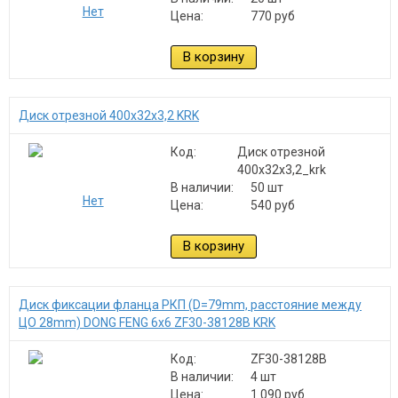
Цена:
770 руб
В корзину
Диск отрезной 400х32х3,2 KRK
Код:
Диск отрезной
400х32х3,2_krk
В наличии:
50 шт
Цена:
540 руб
В корзину
Диск фиксации фланца РКП (D=79mm, расстояние между
ЦО 28mm) DONG FENG 6x6 ZF30-38128B KRK
Код:
ZF30-38128B
В наличии:
4 шт
Цена:
1 090 руб