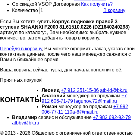
Со скидкой VSOP
Договорная
Как получить?
Количество
В корзину
Если Вы хотите купить
Корпус подножки правой 3
ступени SHAANXI F2000 81.61510.0226 (DZ1640240298)
артикул по каталогу:
, Вам необходимо: выбрать нужное
количество, затем добавить товар в корзину.
Перейдя в корзину
, Вы можете оформить заказ, указав свои
контактные данные, после чего наш менеджер свяжется с
Вами в ближайшее время.
Ваша корзина сейчас пуста, для начала пополните её.
Приятных покупок!
Леонид
+7 912 251-15-86
atb-ld@bk.ru
Анатолий
менеджер по продажам
+7
КОНТАКТЫ
912 606-71-79
lagunov.72@mail.ru
Роман
менеджер по продажам
+7 992
006-77-11
110a-6@mail.ru
Владимир
сервис и обслуживание
+7 982 692-92-79
atbbv@bk.ru
© 2013 - 2026 Общество с ограниченной ответственностью