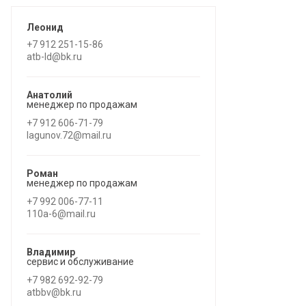
Леонид
+7 912 251-15-86
atb-ld@bk.ru
Анатолий
менеджер по продажам
+7 912 606-71-79
lagunov.72@mail.ru
Роман
менеджер по продажам
+7 992 006-77-11
110a-6@mail.ru
Владимир
сервис и обслуживание
+7 982 692-92-79
atbbv@bk.ru