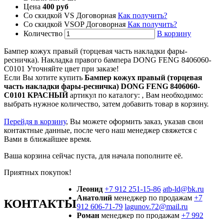
Цена
400 руб
Со скидкой VS
Договорная
Как получить?
Со скидкой VSOP
Договорная
Как получить?
Количество
В корзину
Бампер кожух правый (торцевая часть накладки фары-
ресничка). Накладка правого бампера DONG FENG 8406060-
C0101 Уточняйте цвет при заказе!
Если Вы хотите купить
Бампер кожух правый (торцевая
часть накладки фары-ресничка) DONG FENG 8406060-
C0101 КРАСНЫЙ
артикул по каталогу:
, Вам необходимо:
выбрать нужное количество, затем добавить товар в корзину.
Перейдя в корзину
, Вы можете оформить заказ, указав свои
контактные данные, после чего наш менеджер свяжется с
Вами в ближайшее время.
Ваша корзина сейчас пуста, для начала пополните её.
Приятных покупок!
Леонид
+7 912 251-15-86
atb-ld@bk.ru
Анатолий
менеджер по продажам
+7
КОНТАКТЫ
912 606-71-79
lagunov.72@mail.ru
Роман
менеджер по продажам
+7 992