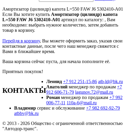
Амортизатор (цилиндр) капота L=550 FAW J6 5302410-А01
Если Вы хотите купить
Амортизатор (цилиндр) капота
L=550 FAW J6 5302410-А01
артикул по каталогу:
, Вам
необходимо: выбрать нужное количество, затем добавить
товар в корзину.
Перейдя в корзину
, Вы можете оформить заказ, указав свои
контактные данные, после чего наш менеджер свяжется с
Вами в ближайшее время.
Ваша корзина сейчас пуста, для начала пополните её.
Приятных покупок!
Леонид
+7 912 251-15-86
atb-ld@bk.ru
Анатолий
менеджер по продажам
+7
КОНТАКТЫ
912 606-71-79
lagunov.72@mail.ru
Роман
менеджер по продажам
+7 992
006-77-11
110a-6@mail.ru
Владимир
сервис и обслуживание
+7 982 692-92-79
atbbv@bk.ru
© 2013 - 2026 Общество с ограниченной ответственностью
"Автодор-транс".