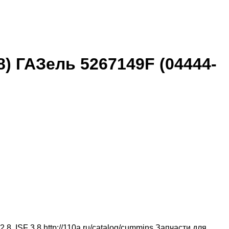
) ГАЗель 5267149F (04444-
, ISF 3.8 http://110a.ru/catalog/cummins Запчасти для