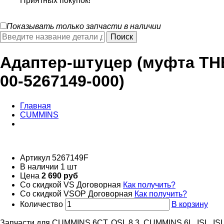
Приятных покупок!
Показывать только запчасти в наличии
Адаптер-штуцер (муфта ТНВ
00-5267149-000)
Главная
CUMMINS
Артикул
5267149F
В наличии
1 шт
Цена
2 690 руб
Со скидкой VS
Договорная
Как получить?
Со скидкой VSOP
Договорная
Как получить?
Количество
В корзину
Запчасти для CUMMINS 6CT, QSL 8.3, CUMMINS 6L, ISL, ISLe h