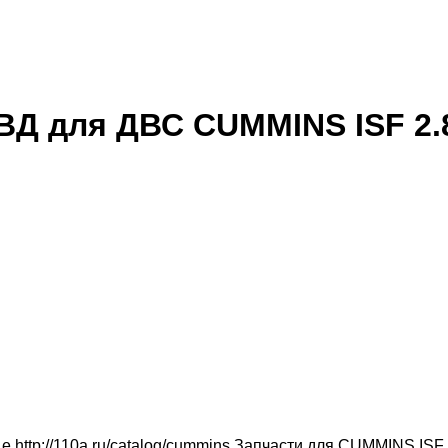
Д для ДВС CUMMINS ISF 2.8
ttp://110a.ru/catalog/cummins Запчасти для CUMMINS ISF 2.8