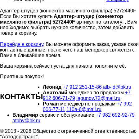
Адаптер-штуцер (коннектор масляного фильтра) 5272440F
Если Вы хотите купить
Адаптер-штуцер (коннектор
масляного фильтра) 5272440F
артикул по каталогу:
, Вам
необходимо: выбрать нужное количество, затем добавить
товар в корзину.
Перейдя в корзину
, Вы можете оформить заказ, указав свои
контактные данные, после чего наш менеджер свяжется с
Вами в ближайшее время.
Ваша корзина сейчас пуста, для начала пополните её.
Приятных покупок!
Леонид
+7 912 251-15-86
atb-ld@bk.ru
Анатолий
менеджер по продажам
+7
КОНТАКТЫ
912 606-71-79
lagunov.72@mail.ru
Роман
менеджер по продажам
+7 992
006-77-11
110a-6@mail.ru
Владимир
сервис и обслуживание
+7 982 692-92-79
atbbv@bk.ru
© 2013 - 2026 Общество с ограниченной ответственностью
"Автодор-транс".