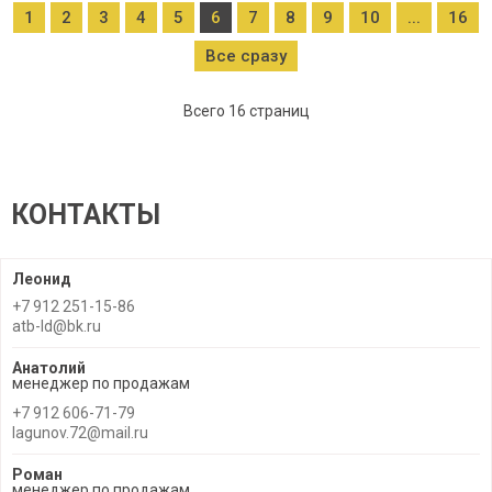
1
2
3
4
5
6
7
8
9
10
...
16
Все сразу
Всего 16 страниц
КОНТАКТЫ
Леонид
+7 912 251-15-86
atb-ld@bk.ru
Анатолий
менеджер по продажам
+7 912 606-71-79
lagunov.72@mail.ru
Роман
менеджер по продажам